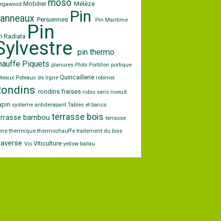
moso
Mobilier
Mélèze
egawood
Pin
anneaux
Persiennes
Pin Maritime
Pin
n Radiata
Sylvestre
pin thermo
hauffe
Piquets
planures
Plots
Portillon
portique
Quincaillerie
oteaux
Poteaux de ligne
robinier
Rondins
rondins fraises
rubio
sans noeud
apin
systeme antiderapant
Tables et bancs
terrasse bois
errasse bambou
terrasse
ene
thermique
thermochauffe
traitement du bois
raverse
Viticulture
Vis
yellow ballau