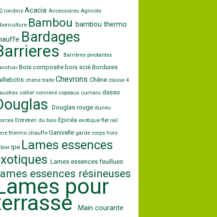
Acacia
2 rondins
Accessoires
Agricole
Bambou
bambou thermo
boriculture
Bardages
hauffe
Barrieres
Barrières pivotantes
Bois composite
bois scié
Bordures
lanchon
Chevrons
illebotis
Chêne
chene traite
classe 4
dasso
austras
collier
connexe
copeaux
cumaru
Douglas
Douglas rouge
durieu
Epicéa
orces
Entretien du bois
exotique
flat rail
Ganivelle
ene thermo chauffe
garde corps
hors
Lames essences
Ipe
bier
exotiques
Lames essences feuillues
ames essences résineuses
Lames pour
terrasse
Main courante