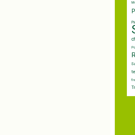
M
P
Pi
c
P
S
t
fr
T