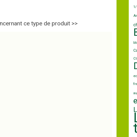
1/
Ar
ncernant ce type de produit >>
c
b
Ca
Cl
ec
fr
au
L