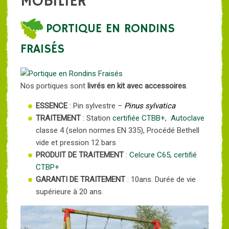
MOBILIER
PORTIQUE EN RONDINS
FRAISÉS
Nos portiques sont
livrés en kit avec accessoires
.
ESSENCE
: Pin sylvestre –
Pinus sylvatica
TRAITEMENT
: Station
certifiée CTBB+
,
Autoclave
classe 4 (selon normes EN 335), Procédé Bethell
vide et pression 12 bars
PRODUIT DE TRAITEMENT
:
Celcure C65
,
certifié
CTBP+
GARANTI DE TRAITEMENT
: 10ans. Durée de vie
supérieure à 20 ans.