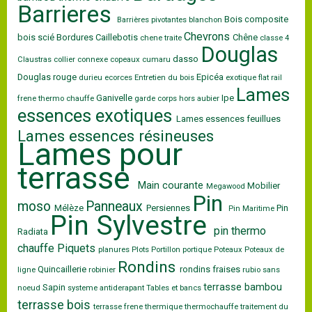
Barrieres
Bois composite
Barrières pivotantes
blanchon
Chevrons
bois scié
Bordures
Caillebotis
Chêne
chene traite
classe 4
Douglas
dasso
Claustras
collier
connexe
copeaux
cumaru
Douglas rouge
Epicéa
durieu
ecorces
Entretien du bois
exotique
flat rail
Lames
Ganivelle
Ipe
frene thermo chauffe
garde corps
hors aubier
essences exotiques
Lames essences feuillues
Lames essences résineuses
Lames pour
terrasse
Main courante
Mobilier
Megawood
Pin
moso
Panneaux
Mélèze
Persiennes
Pin
Pin Maritime
Pin Sylvestre
pin thermo
Radiata
chauffe
Piquets
planures
Plots
Portillon
portique
Poteaux
Poteaux de
Rondins
Quincaillerie
rondins fraises
ligne
robinier
rubio
sans
terrasse bambou
Sapin
noeud
systeme antiderapant
Tables et bancs
terrasse bois
terrasse frene
thermique
thermochauffe
traitement du