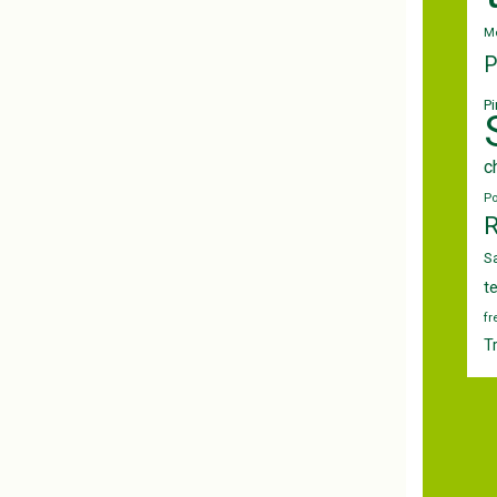
M
P
Pi
c
P
S
t
fr
T