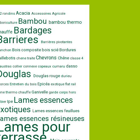
Acacia
2 rondins
Accessoires
Agricole
Bambou
bambou thermo
boriculture
Bardages
hauffe
Barrieres
Barrières pivotantes
Bois composite
bois scié
Bordures
lanchon
Chevrons
illebotis
Chêne
chene traite
classe 4
dasso
austras
collier
connexe
copeaux
cumaru
Douglas
Douglas rouge
durieu
Epicéa
orces
Entretien du bois
exotique
flat rail
Ganivelle
ene thermo chauffe
garde corps
hors
Lames essences
Ipe
bier
exotiques
Lames essences feuillues
ames essences résineuses
Lames pour
terrasse