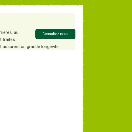
rières, au
Consultez-nous
t traités
et assurent un grande longévité.