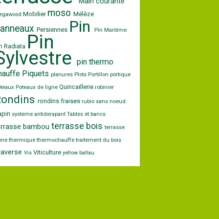
Main courante
moso
Mobilier
Mélèze
egawood
Pin
anneaux
Persiennes
Pin Maritime
Pin
n Radiata
Sylvestre
pin thermo
hauffe
Piquets
planures
Plots
Portillon
portique
Quincaillerie
oteaux
Poteaux de ligne
robinier
Rondins
rondins fraises
rubio
sans noeud
apin
systeme antiderapant
Tables et bancs
terrasse bois
errasse bambou
terrasse
ene
thermique
thermochauffe
traitement du bois
raverse
Viticulture
Vis
yellow ballau