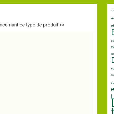
1/
Ar
ncernant ce type de produit >>
c
b
Ca
Cl
ec
fr
au
L