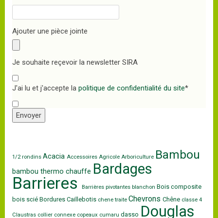
Ajouter une pièce jointe
Je souhaite reçevoir la newsletter SIRA
J'ai lu et j'accepte la
politique de confidentialité du site
*
Envoyer
Bambou
Acacia
1/2 rondins
Accessoires
Agricole
Arboriculture
Bardages
bambou thermo chauffe
Barrieres
Bois composite
Barrières pivotantes
blanchon
Chevrons
bois scié
Bordures
Caillebotis
Chêne
chene traite
classe 4
Douglas
dasso
Claustras
collier
connexe
copeaux
cumaru