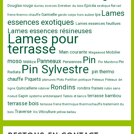
Douglas rouge
Epicéa
durieu
ecorces
Entretien du bois
exotique
flat rail
Lames
Ganivelle
Ipe
frene thermo chauffe
garde corps
hors aubier
essences exotiques
Lames essences feuillues
Lames essences résineuses
Lames pour
terrasse
Main courante
Mobilier
Megawood
Pin
moso
Panneaux
Mélèze
Persiennes
Pin
Pin Maritime
Pin Sylvestre
pin thermo
Radiata
chauffe
Piquets
planures
Plots
Portillon
portique
Poteaux
Poteaux de
Rondins
Quincaillerie
rondins fraises
ligne
robinier
rubio
sans
terrasse bambou
Sapin
noeud
systeme antiderapant
Tables et bancs
terrasse bois
terrasse frene
thermique
thermochauffe
traitement du
Traverse
Viticulture
bois
Vis
yellow ballau