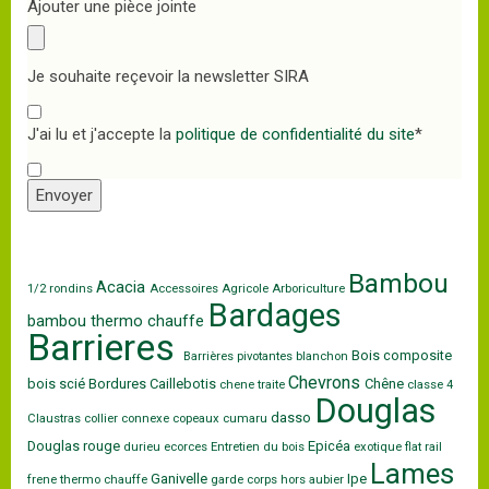
Ajouter une pièce jointe
Je souhaite reçevoir la newsletter SIRA
J'ai lu et j'accepte la
politique de confidentialité du site
*
Envoyer
Bambou
Acacia
1/2 rondins
Accessoires
Agricole
Arboriculture
Bardages
bambou thermo chauffe
Barrieres
Bois composite
Barrières pivotantes
blanchon
Chevrons
bois scié
Bordures
Caillebotis
Chêne
chene traite
classe 4
Douglas
dasso
Claustras
collier
connexe
copeaux
cumaru
Douglas rouge
Epicéa
durieu
ecorces
Entretien du bois
exotique
flat rail
Lames
Ganivelle
Ipe
frene thermo chauffe
garde corps
hors aubier