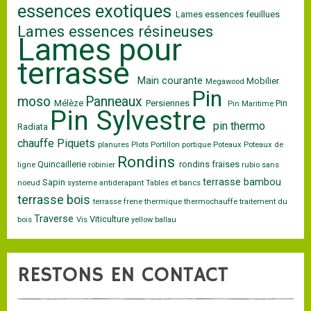
essences exotiques
Lames essences feuillues
Lames essences résineuses
Lames pour
terrasse
Main courante
Mobilier
Megawood
Pin
moso
Panneaux
Mélèze
Persiennes
Pin
Pin Maritime
Pin Sylvestre
pin thermo
Radiata
chauffe
Piquets
planures
Plots
Portillon
portique
Poteaux
Poteaux de
Rondins
Quincaillerie
rondins fraises
ligne
robinier
rubio
sans
terrasse bambou
Sapin
noeud
systeme antiderapant
Tables et bancs
terrasse bois
terrasse frene
thermique
thermochauffe
traitement du
Traverse
Viticulture
bois
Vis
yellow ballau
RESTONS EN CONTACT