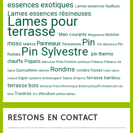
essences exotiques
Lames essences feuillues
Lames essences résineuses
Lames pour
terrasse
Main courante
Mobilier
Megawood
Pin
moso
Panneaux
Mélèze
Persiennes
Pin
Pin Maritime
Pin Sylvestre
pin thermo
Radiata
chauffe
Piquets
planures
Plots
Portillon
portique
Poteaux
Poteaux de
Rondins
Quincaillerie
rondins fraises
ligne
robinier
rubio
sans
terrasse bambou
Sapin
noeud
systeme antiderapant
Tables et bancs
terrasse bois
terrasse frene
thermique
thermochauffe
traitement du
Traverse
Viticulture
bois
Vis
yellow ballau
RESTONS EN CONTACT