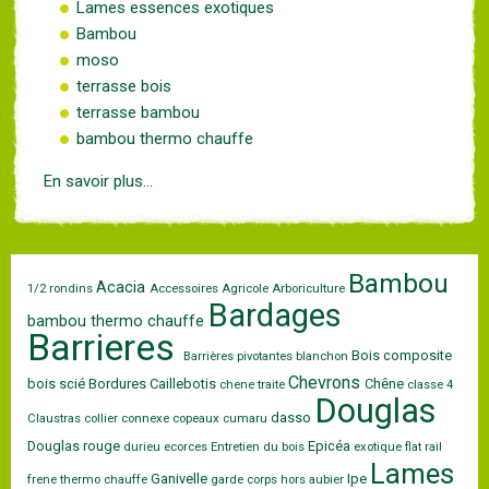
Lames essences exotiques
Bambou
moso
terrasse bois
terrasse bambou
bambou thermo chauffe
En savoir plus...
Bambou
Acacia
1/2 rondins
Accessoires
Agricole
Arboriculture
Bardages
bambou thermo chauffe
Barrieres
Bois composite
Barrières pivotantes
blanchon
Chevrons
bois scié
Bordures
Caillebotis
Chêne
chene traite
classe 4
Douglas
dasso
Claustras
collier
connexe
copeaux
cumaru
Douglas rouge
Epicéa
durieu
ecorces
Entretien du bois
exotique
flat rail
Lames
Ganivelle
Ipe
frene thermo chauffe
garde corps
hors aubier