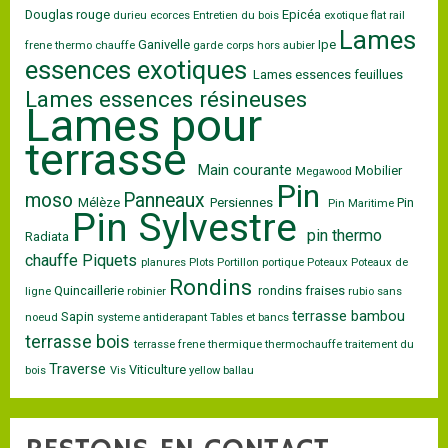
Douglas rouge
Epicéa
durieu
ecorces
Entretien du bois
exotique
flat rail
Lames
Ganivelle
Ipe
frene thermo chauffe
garde corps
hors aubier
essences exotiques
Lames essences feuillues
Lames essences résineuses
Lames pour
terrasse
Main courante
Mobilier
Megawood
Pin
moso
Panneaux
Mélèze
Persiennes
Pin
Pin Maritime
Pin Sylvestre
pin thermo
Radiata
chauffe
Piquets
planures
Plots
Portillon
portique
Poteaux
Poteaux de
Rondins
Quincaillerie
rondins fraises
ligne
robinier
rubio
sans
terrasse bambou
Sapin
noeud
systeme antiderapant
Tables et bancs
terrasse bois
terrasse frene
thermique
thermochauffe
traitement du
Traverse
Viticulture
bois
Vis
yellow ballau