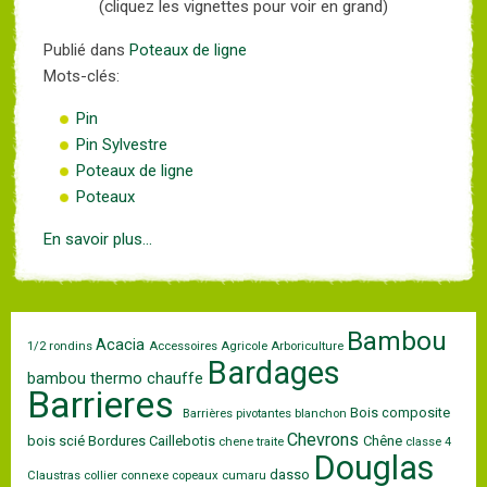
(cliquez les vignettes pour voir en grand)
Publié dans
Poteaux de ligne
Mots-clés:
Pin
Pin Sylvestre
Poteaux de ligne
Poteaux
En savoir plus...
Bambou
Acacia
1/2 rondins
Accessoires
Agricole
Arboriculture
Bardages
bambou thermo chauffe
Barrieres
Bois composite
Barrières pivotantes
blanchon
Chevrons
bois scié
Bordures
Caillebotis
Chêne
chene traite
classe 4
Douglas
dasso
Claustras
collier
connexe
copeaux
cumaru