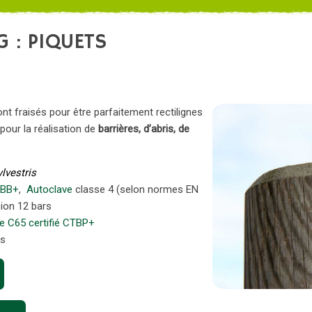
G : PIQUETS
ont fraisés pour être parfaitement rectilignes
 pour la réalisation de
barrières, d’abris, de
lvestris
TBB+
,
Autoclave
classe 4 (selon normes EN
sion 12 bars
re C65
certifié CTBP+
ns