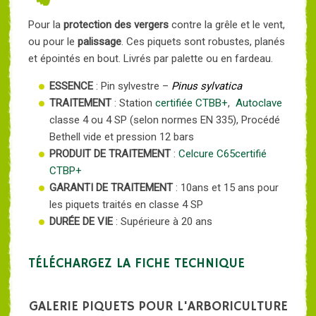
Pour la
protection des vergers
contre la grêle et le vent,
ou pour le
palissage
. Ces piquets sont robustes, planés
et épointés en bout. Livrés par palette ou en fardeau.
ESSENCE
: Pin sylvestre –
Pinus sylvatica
TRAITEMENT
: Station
certifiée CTBB+
,
Autoclave
classe 4 ou 4 SP (selon normes EN 335), Procédé
Bethell vide et pression 12 bars
PRODUIT DE TRAITEMENT
:
Celcure C65
certifié
CTBP+
GARANTI DE TRAITEMENT
: 10ans et 15 ans pour
les piquets traités en classe 4 SP
DURÉE DE VIE
: Supérieure à 20 ans
TÉLÉCHARGEZ LA FICHE TECHNIQUE
GALERIE PIQUETS POUR L'ARBORICULTURE