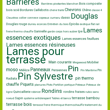
Barrieres
Bois composite
Barrières pivotantes
blanchon
Chevrons
bois scié
Bordures
Caillebotis
Chêne
chene traite
classe 4
Douglas
dasso
Claustras
collier
connexe
copeaux
cumaru
Douglas rouge
Epicéa
durieu
ecorces
Entretien du bois
exotique
flat rail
Lames
Ganivelle
Ipe
frene thermo chauffe
garde corps
hors aubier
essences exotiques
Lames essences feuillues
Lames essences résineuses
Lames pour
terrasse
Main courante
Mobilier
Megawood
Pin
moso
Panneaux
Mélèze
Persiennes
Pin
Pin Maritime
Pin Sylvestre
pin thermo
Radiata
chauffe
Piquets
planures
Plots
Portillon
portique
Poteaux
Poteaux de
Rondins
Quincaillerie
rondins fraises
ligne
robinier
rubio
sans
terrasse bambou
Sapin
noeud
systeme antiderapant
Tables et bancs
terrasse bois
terrasse frene
thermique
thermochauffe
traitement du