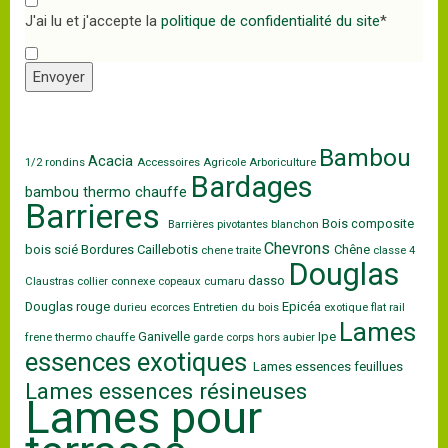
J'ai lu et j'accepte la
politique de confidentialité du site
*
Envoyer
Bambou
Acacia
1/2 rondins
Accessoires
Agricole
Arboriculture
Bardages
bambou thermo chauffe
Barrieres
Bois composite
Barrières pivotantes
blanchon
Chevrons
bois scié
Bordures
Caillebotis
Chêne
chene traite
classe 4
Douglas
dasso
Claustras
collier
connexe
copeaux
cumaru
Douglas rouge
Epicéa
durieu
ecorces
Entretien du bois
exotique
flat rail
Lames
Ganivelle
Ipe
frene thermo chauffe
garde corps
hors aubier
essences exotiques
Lames essences feuillues
Lames essences résineuses
Lames pour