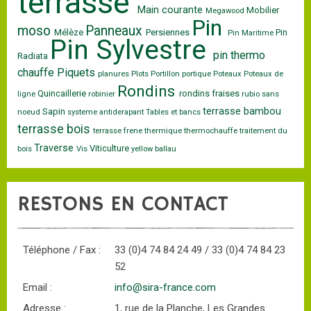
terrasse
Main courante
Mobilier
Megawood
Pin
moso
Panneaux
Mélèze
Persiennes
Pin
Pin Maritime
Pin Sylvestre
pin thermo
Radiata
chauffe
Piquets
planures
Plots
Portillon
portique
Poteaux
Poteaux de
Rondins
Quincaillerie
rondins fraises
ligne
robinier
rubio
sans
terrasse bambou
Sapin
noeud
systeme antiderapant
Tables et bancs
terrasse bois
terrasse frene
thermique
thermochauffe
traitement du
Traverse
Viticulture
bois
Vis
yellow ballau
RESTONS EN CONTACT
Téléphone / Fax :
33 (0)4 74 84 24 49 / 33 (0)4 74 84 23
52
Email :
info@sira-france.com
Adresse :
1, rue de la Planche, Les Grandes