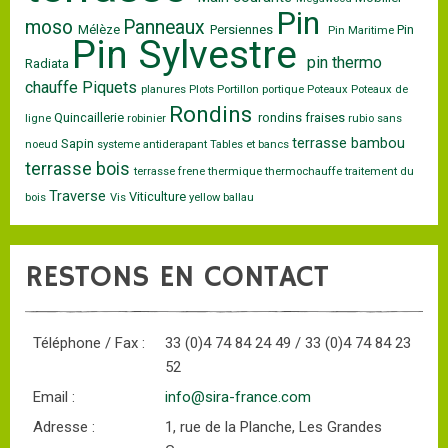
Pin
moso
Panneaux
Mélèze
Persiennes
Pin
Pin Maritime
Pin Sylvestre
pin thermo
Radiata
chauffe
Piquets
planures
Plots
Portillon
portique
Poteaux
Poteaux de
Rondins
Quincaillerie
rondins fraises
ligne
robinier
rubio
sans
terrasse bambou
Sapin
noeud
systeme antiderapant
Tables et bancs
terrasse bois
terrasse frene
thermique
thermochauffe
traitement du
Traverse
Viticulture
bois
Vis
yellow ballau
RESTONS EN CONTACT
Téléphone / Fax :
33 (0)4 74 84 24 49 / 33 (0)4 74 84 23
52
Email :
info@sira-france.com
Adresse :
1, rue de la Planche, Les Grandes