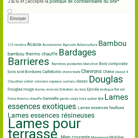
J'ai lu et j'accepte la
politique de confidentialité du site
*
Envoyer
Bambou
Acacia
1/2 rondins
Accessoires
Agricole
Arboriculture
Bardages
bambou thermo chauffe
Barrieres
Bois composite
Barrières pivotantes
blanchon
Chevrons
bois scié
Bordures
Caillebotis
Chêne
chene traite
classe 4
Douglas
dasso
Claustras
collier
connexe
copeaux
cumaru
Douglas rouge
Epicéa
durieu
ecorces
Entretien du bois
exotique
flat rail
Lames
Ganivelle
Ipe
frene thermo chauffe
garde corps
hors aubier
essences exotiques
Lames essences feuillues
Lames essences résineuses
Lames pour
terrasse
Main courante
Mobilier
Megawood