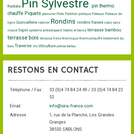
Pin Sylvestre
pin thermo
Radiata
chauffe
Piquets
planures
Plots
Portillon
portique
Poteaux
Poteaux de
Rondins
Quincaillerie
rondins fraises
ligne
robinier
rubio
sans
terrasse bambou
Sapin
noeud
systeme antiderapant
Tables et bancs
terrasse bois
terrasse frene
thermique
thermochauffe
traitement du
Traverse
Viticulture
bois
Vis
yellow ballau
RESTONS EN CONTACT
Téléphone / Fax :
33 (0)4 74 84 24 49 / 33 (0)4 74 84 23
52
Email :
info@sira-france.com
Adresse :
1, rue de la Planche, Les Grandes
Granges
38550 SABLONS