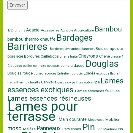
Envoyer
Bambou
Acacia
1/2 rondins
Accessoires
Agricole
Arboriculture
Bardages
bambou thermo chauffe
Barrieres
Bois composite
Barrières pivotantes
blanchon
Chevrons
bois scié
Bordures
Caillebotis
Chêne
chene traite
classe 4
Douglas
dasso
Claustras
collier
connexe
copeaux
cumaru
Douglas rouge
Epicéa
durieu
ecorces
Entretien du bois
exotique
flat rail
Lames
Ganivelle
Ipe
frene thermo chauffe
garde corps
hors aubier
essences exotiques
Lames essences feuillues
Lames essences résineuses
Lames pour
terrasse
Main courante
Mobilier
Megawood
Pin
moso
Panneaux
Mélèze
Persiennes
Pin
Pin Maritime