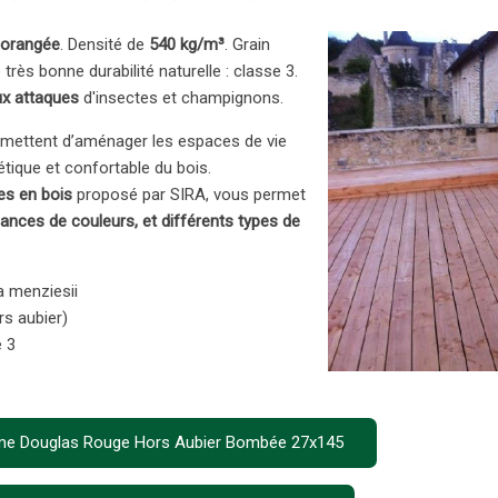
orangée
. Densité de
540 kg/m³
. Grain
rès bonne durabilité naturelle : classe 3.
ux attaques
d'insectes et champignons.
mettent d’aménager les espaces de vie
étique et confortable du bois.
es en bois
proposé par SIRA, vous permet
ances de couleurs, et différents types de
 menziesii
rs aubier)
e 3
Lame Douglas Rouge Hors Aubier Bombée 27x145