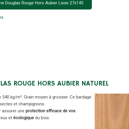
ame Douglas Rouge Hors Aubier Lisse 27x145
es
LAS ROUGE HORS AUBIER NATUREL
de 540 kg/m³. Grain moyen à grossier. Ce bardage
insectes et champignons.
r assurer une
protection efficace de vos
ureux et
écologique
du bois.