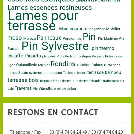
Lames essences feuillues
Lames essences résineuses
Lames pour
terrasse
Main courante
Mobilier
Megawood
Pin
moso
Panneaux
Mélèze
Persiennes
Pin
Pin Maritime
Pin Sylvestre
pin thermo
Radiata
chauffe
Piquets
planures
Plots
Portillon
portique
Poteaux
Poteaux de
Rondins
Quincaillerie
rondins fraises
ligne
robinier
rubio
sans
terrasse bambou
Sapin
noeud
systeme antiderapant
Tables et bancs
terrasse bois
terrasse frene
thermique
thermochauffe
traitement du
Traverse
Viticulture
bois
Vis
yellow ballau
RESTONS EN CONTACT
Téléphone / Fax :
33 (0)4 74 84 24 49 / 33 (0)4 74 84 23