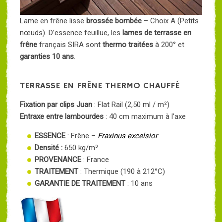
Lame en frêne lisse
brossée bombée
– Choix A (Petits
nœuds). D’essence feuillue, les
lames de terrasse en
frêne
français SIRA sont
thermo traitées
à 200° et
garanties 10 ans
.
TERRASSE EN FRÊNE THERMO CHAUFFÉ
Fixation par clips Juan
: Flat Rail (2,50 ml / m²)
Entraxe entre lambourdes
: 40 cm maximum à l’axe
ESSENCE
: Frêne –
Fraxinus excelsior
Densité :
650 kg/m³
PROVENANCE
: France
TRAITEMENT
: Thermique (190 à 212°C)
GARANTIE DE TRAITEMENT
: 10 ans