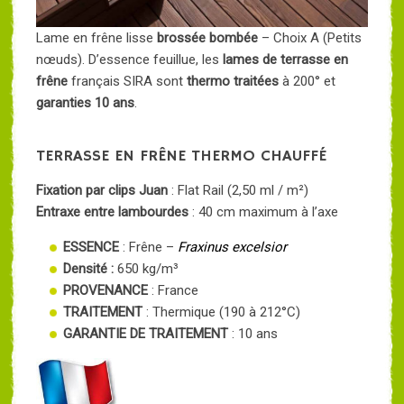
Lame en frêne lisse
brossée bombée
– Choix A (Petits
nœuds). D’essence feuillue, les
lames de terrasse en
frêne
français SIRA sont
thermo traitées
à 200° et
garanties 10 ans
.
TERRASSE EN FRÊNE THERMO CHAUFFÉ
Fixation par clips Juan
: Flat Rail (2,50 ml / m²)
Entraxe entre lambourdes
: 40 cm maximum à l’axe
ESSENCE
: Frêne –
Fraxinus excelsior
Densité :
650 kg/m³
PROVENANCE
: France
TRAITEMENT
: Thermique (190 à 212°C)
GARANTIE DE TRAITEMENT
: 10 ans