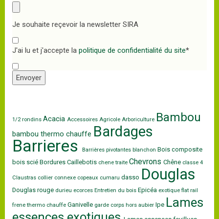
Je souhaite reçevoir la newsletter SIRA
J'ai lu et j'accepte la
politique de confidentialité du site
*
Envoyer
Bambou
Acacia
1/2 rondins
Accessoires
Agricole
Arboriculture
Bardages
bambou thermo chauffe
Barrieres
Bois composite
Barrières pivotantes
blanchon
Chevrons
bois scié
Bordures
Caillebotis
Chêne
chene traite
classe 4
Douglas
dasso
Claustras
collier
connexe
copeaux
cumaru
Douglas rouge
Epicéa
durieu
ecorces
Entretien du bois
exotique
flat rail
Lames
Ganivelle
Ipe
frene thermo chauffe
garde corps
hors aubier
essences exotiques