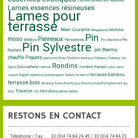
Lames essences feuillues
Lames essences résineuses
Lames pour
terrasse
Main courante
Mobilier
Megawood
Pin
moso
Panneaux
Mélèze
Persiennes
Pin
Pin Maritime
Pin Sylvestre
pin thermo
Radiata
chauffe
Piquets
planures
Plots
Portillon
portique
Poteaux
Poteaux de
Rondins
Quincaillerie
rondins fraises
ligne
robinier
rubio
sans
terrasse bambou
Sapin
noeud
systeme antiderapant
Tables et bancs
terrasse bois
terrasse frene
thermique
thermochauffe
traitement du
Traverse
Viticulture
bois
Vis
yellow ballau
RESTONS EN CONTACT
Téléphone / Fax :
33 (0)4 74 84 24 49 / 33 (0)4 74 84 23