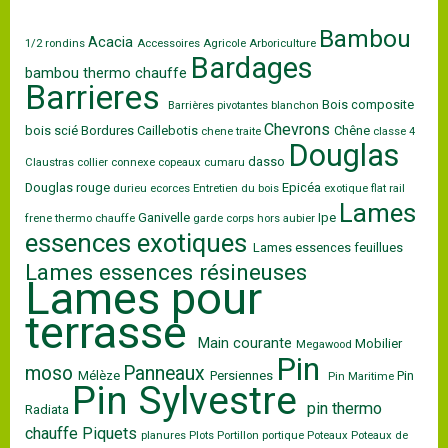
Bambou
Acacia
1/2 rondins
Accessoires
Agricole
Arboriculture
Bardages
bambou thermo chauffe
Barrieres
Bois composite
Barrières pivotantes
blanchon
Chevrons
bois scié
Bordures
Caillebotis
Chêne
chene traite
classe 4
Douglas
dasso
Claustras
collier
connexe
copeaux
cumaru
Douglas rouge
Epicéa
durieu
ecorces
Entretien du bois
exotique
flat rail
Lames
Ganivelle
Ipe
frene thermo chauffe
garde corps
hors aubier
essences exotiques
Lames essences feuillues
Lames essences résineuses
Lames pour
terrasse
Main courante
Mobilier
Megawood
Pin
moso
Panneaux
Mélèze
Persiennes
Pin
Pin Maritime
Pin Sylvestre
pin thermo
Radiata
chauffe
Piquets
planures
Plots
Portillon
portique
Poteaux
Poteaux de