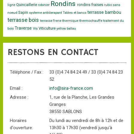
Rondins
Quincaillerie
rondins fraises
ligne
robinier
rubio
sans
terrasse bambou
Sapin
noeud
systeme antiderapant
Tables et bancs
terrasse bois
terrasse frene
thermique
thermochauffe
traitement du
Traverse
Viticulture
bois
Vis
yellow ballau
RESTONS EN CONTACT
Téléphone / Fax :
33 (0)4 74 84 24 49 / 33 (0)4 74 84 23
52
Email :
info@sira-france.com
Adresse :
1, rue de la Planche, Les Grandes
Granges
38550 SABLONS
Horaires
Du lundi au vendredi de 8h à 12h et de
d'ouverture:
13h30 à 17h30 (vendredi jusqu'à